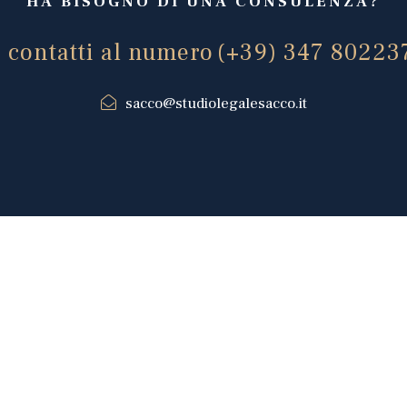
HA BISOGNO DI UNA CONSULENZA?
i contatti al numero
(+39) 347 80223
sacco@studiolegalesacco.it