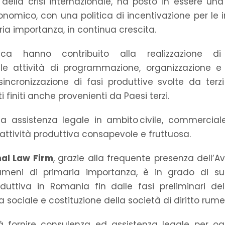
 della crisi internazionale, ha posto in essere una
nomico, con una politica di incentivazione per le i
ria importanza, in continua crescita.
mica hanno contribuito alla realizzazione 
lle attività di programmazione, organizzazione e 
ncronizzazione di fasi produttive svolte da terzi
 finiti anche provenienti da Paesi terzi.
assistenza legale in ambito civile, commerciale e 
attività produttiva consapevole e fruttuosa.
nal Law Firm
, grazie alla frequente presenza dell
 rumeni di primaria importanza, è in grado di s
oduttiva in Romania fin dalle fasi preliminari de
 sociale e costituzione della società di diritto rume
rà fornire consulenza ed assistenza legale per og