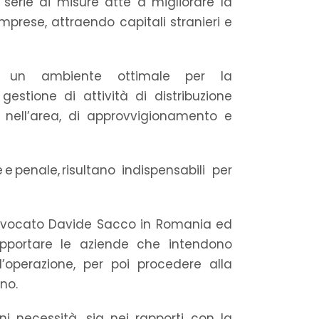
 serie di misure atte a migliorare la
mprese, attraendo capitali stranieri e
di un ambiente ottimale per la
gestione di attività di distribuzione
 nell’area, di approvvigionamento e
penale, risultano indispensabili per
’Avvocato Davide Sacco in Romania ed
upportare le aziende che intendono
ll’operazione, per poi procedere alla
no.
ni necessità, sia nei rapporti con la