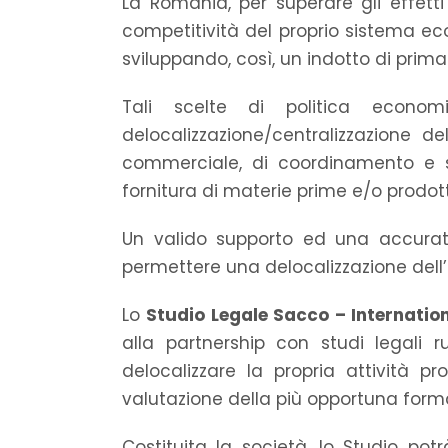
La Romania, per superare gli effetti
competitività del proprio sistema eco
sviluppando, così, un indotto di prima
Tali scelte di politica econo
delocalizzazione/centralizzazione de
commerciale, di coordinamento e si
fornitura di materie prime e/o prodotti
Un valido supporto ed una accurata 
permettere una delocalizzazione dell’
Lo
Studio Legale Sacco – Internatio
alla partnership con studi legali
delocalizzare la propria attività pr
valutazione della più opportuna forma
Costituita la società, lo Studio pot